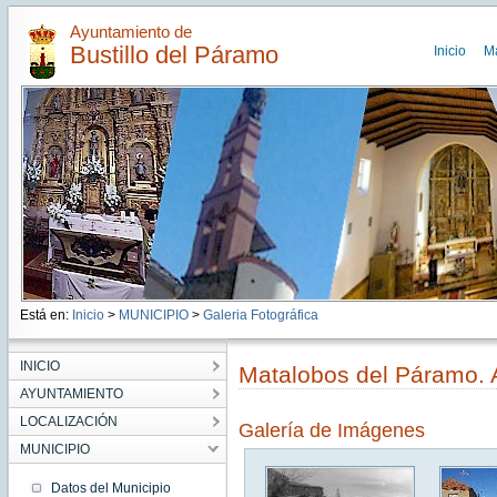
Ayuntamiento de
Bustillo del Páramo
Inicio
M
Está en:
Inicio
>
MUNICIPIO
>
Galeria Fotográfica
INICIO
Matalobos del Páramo. A
AYUNTAMIENTO
LOCALIZACIÓN
Galería de Imágenes
MUNICIPIO
Datos del Municipio