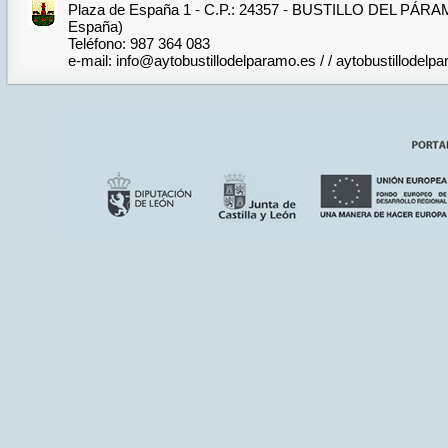
Plaza de España 1 - C.P.: 24357 - BUSTILLO DEL PÁRA
España)
Teléfono: 987 364 083
e-mail: info@aytobustillodelparamo.es / / aytobustillode