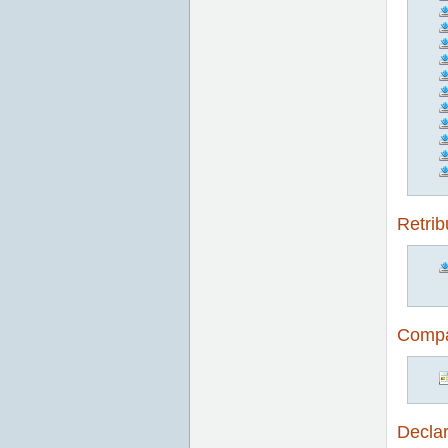
Retrib
Compat
Declar