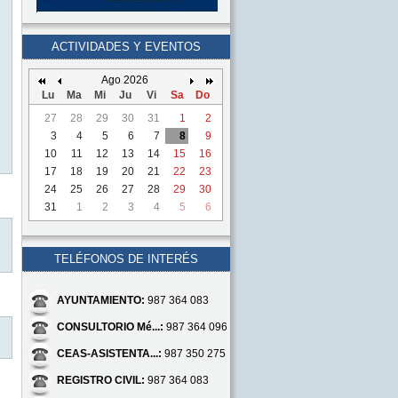
ACTIVIDADES Y EVENTOS
Ago 2026
Lu
Ma
Mi
Ju
Vi
Sa
Do
27
28
29
30
31
1
2
3
4
5
6
7
8
9
10
11
12
13
14
15
16
17
18
19
20
21
22
23
24
25
26
27
28
29
30
31
1
2
3
4
5
6
TELÉFONOS DE INTERÉS
AYUNTAMIENTO:
987 364 083
CONSULTORIO Mé...:
987 364 096
CEAS-ASISTENTA...:
987 350 275
REGISTRO CIVIL:
987 364 083