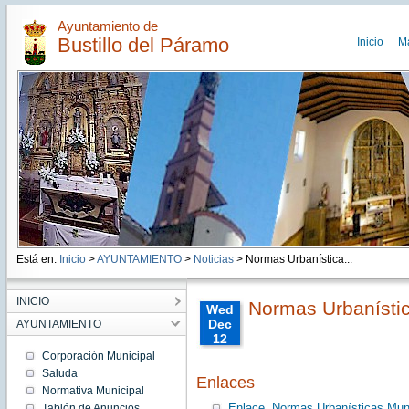
Ayuntamiento de
Bustillo del Páramo
Inicio
M
Está en:
Inicio
>
AYUNTAMIENTO
>
Noticias
> Normas Urbanística...
INICIO
Normas Urbanístic
Wed
Dec
AYUNTAMIENTO
12
00:00:00
Corporación Municipal
CET
Saluda
Enlaces
2012
Normativa Municipal
Wed
Dec 12
Enlace. Normas Urbanísticas Muni
Tablón de Anuncios