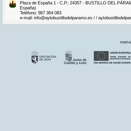
Plaza de España 1 - C.P.: 24357 - BUSTILLO DEL PÁRA
España)
Teléfono: 987 364 083
e-mail: info@aytobustillodelparamo.es / / aytobustillode