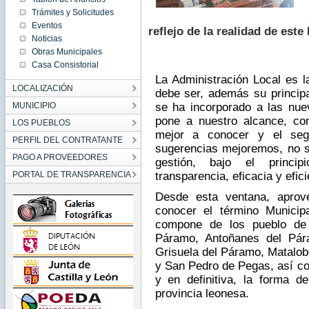
Trámites y Solicitudes
Eventos
reflejo de la realidad de este
Noticias
Obras Municipales
Casa Consistorial
La Administración Local es 
LOCALIZACIÓN
debe ser, además su principal
MUNICIPIO
se ha incorporado a las nue
pone a nuestro alcance, con
LOS PUEBLOS
mejor a conocer y el seg
PERFIL DEL CONTRATANTE
sugerencias mejoremos, no so
PAGO A PROVEEDORES
gestión, bajo el principi
PORTAL DE TRANSPARENCIA
transparencia, eficacia y efici
Desde esta ventana, aprov
conocer el término Municip
compone de los pueblo de 
Páramo, Antoñanes del Pár
Grisuela del Páramo, Matalob
y San Pedro de Pegas, así com
y en definitiva, la forma d
provincia leonesa.