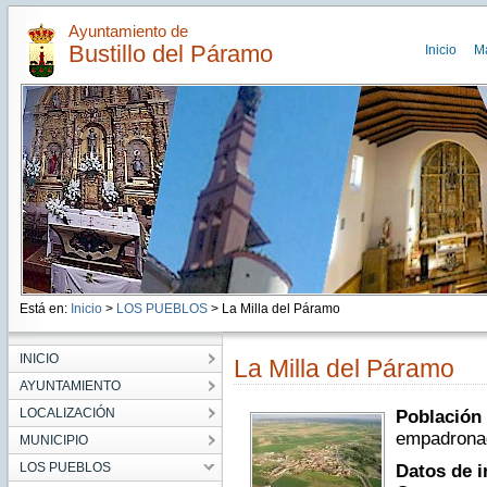
Ayuntamiento de
Bustillo del Páramo
Inicio
M
Está en:
Inicio
>
LOS PUEBLOS
> La Milla del Páramo
INICIO
La Milla del Páramo
AYUNTAMIENTO
LOCALIZACIÓN
Població
empadronad
MUNICIPIO
LOS PUEBLOS
Datos de i