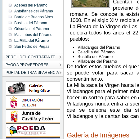
Cuentan 
Acebes del Páramo
proviene d
Antoñanes del Páramo
romana. Se conoce la exist
Barrio de Buenos Aires
1060. En el siglo XIV recibía 
Bustillo del Páramo
La Fiesta de la Virgen de Las
Grisuela del Páramo
celebra todos los años el 22 
Matalobos del Páramo
pueblos:
La Milla del Páramo
San Pedro de Pegas
Villadangos del Páramo
Celadilla del Páramo
Bustillo del Páramo
PERFIL DEL CONTRATANTE
Villabante del Páramo
PAGO A PROVEEDORES
De todos estos pueblos el que 
se puede votar para sacar a
PORTAL DE TRANSPARENCIA
consentimiento.
La Milla saca la Virgen hasta l
Villadangos para el primer mis
hacer un sorteo para saber en q
Villadangos nunca entra a suer
que se celebra este día s
Villadangos y la cantan las can
Galería de Imágenes